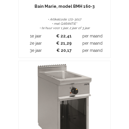
Bain Marie, model BMH 160-3
• Artikelcode: 172-3017
• met GARANTIE*
• te huur voor 1 jaar, 2 jaar of 3 jaar
1e jaar
€
22,41
per maand
2e jaar
€
21,29
per maand
3e jaar
€
20,17
per maand