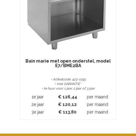
Bain marie met open onderstel, model
E7/BME2BA
• Artikelcode: 423-1155
• met GARANTIE*
• te huur voor 1 jaar, 2 jaar of 3 jaar
1e jaar
€
126,44
per maand
2e jaar
€
120,12
per maand
3e jaar
€
113,80
per maand