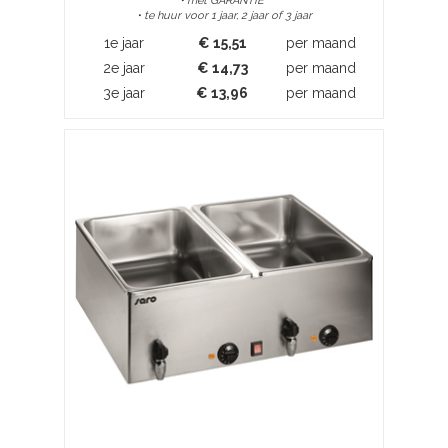
• met GARANTIE*
• te huur voor 1 jaar, 2 jaar of 3 jaar
1e jaar
€
15,51
per maand
2e jaar
€
14,73
per maand
3e jaar
€
13,96
per maand