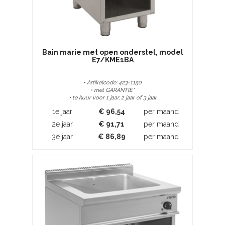
Bain marie met open onderstel, model
E7/KME1BA
• Artikelcode: 423-1150
• met GARANTIE*
• te huur voor 1 jaar, 2 jaar of 3 jaar
1e jaar
€
96,54
per maand
2e jaar
€
91,71
per maand
3e jaar
€
86,89
per maand