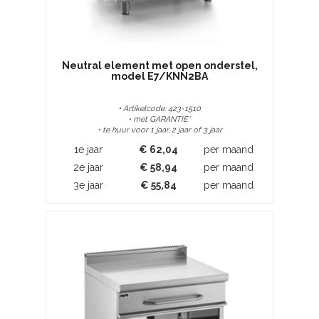
Neutral element met open onderstel,
model E7/KNN2BA
• Artikelcode: 423-1510
• met GARANTIE*
• te huur voor 1 jaar, 2 jaar of 3 jaar
1e jaar
€
62,04
per maand
2e jaar
€
58,94
per maand
3e jaar
€
55,84
per maand