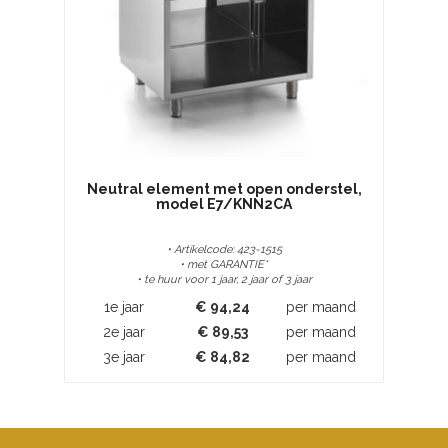
Neutral element met open onderstel,
model E7/KNN2CA
• Artikelcode: 423-1515
• met GARANTIE*
• te huur voor 1 jaar, 2 jaar of 3 jaar
1e jaar
€
94,24
per maand
2e jaar
€
89,53
per maand
3e jaar
€
84,82
per maand