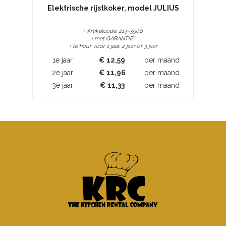
Elektrische rijstkoker, model JULIUS
• Artikelcode: 213-3900
• met GARANTIE*
• te huur voor 1 jaar, 2 jaar of 3 jaar
1e jaar
€
12,59
per maand
2e jaar
€
11,96
per maand
3e jaar
€
11,33
per maand