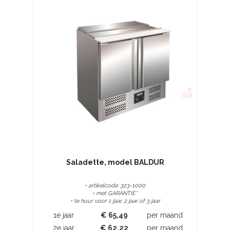
Saladette, model BALDUR
• artikelcode: 323-1000
• met GARANTIE*
• te huur voor 1 jaar, 2 jaar of 3 jaar
1e jaar
€
65,49
per maand
2e jaar
€
62,22
per maand