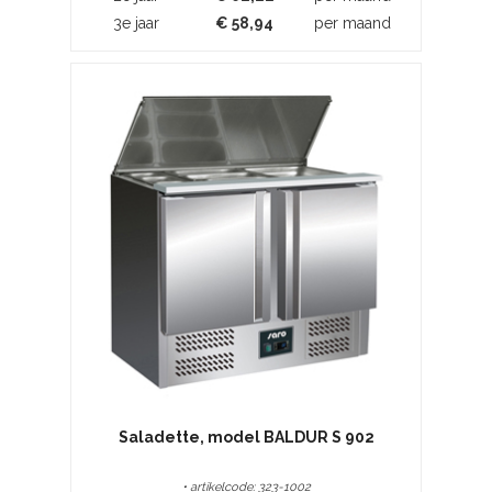
3e jaar
€
58,94
per maand
Saladette, model BALDUR S 902
• artikelcode: 323-1002