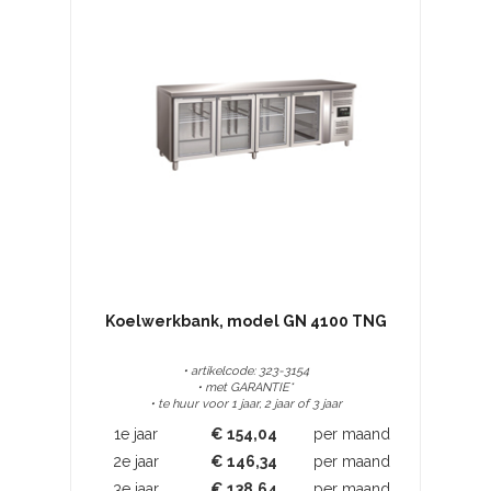
Koelwerkbank, model GN 4100 TNG
• artikelcode: 323-3154
• met GARANTIE*
• te huur voor 1 jaar, 2 jaar of 3 jaar
1e jaar
€
154,04
per maand
2e jaar
€
146,34
per maand
3e jaar
€
138,64
per maand