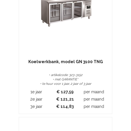
Koelwerkbank, model GN 3100 TNG
• artikelcode: 323-3152
• met GARANTIE*
• te huur voor 1 jaar, 2 jaar of 3 jaar
1e jaar
€
127,59
per maand
2e jaar
€
121,21
per maand
3e jaar
€
114,83
per maand