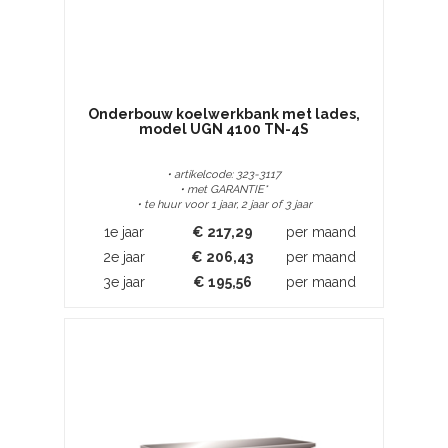
Onderbouw koelwerkbank met lades,
model UGN 4100 TN-4S
• artikelcode: 323-3117
• met GARANTIE*
• te huur voor 1 jaar, 2 jaar of 3 jaar
1e jaar
€
217,29
per maand
2e jaar
€
206,43
per maand
3e jaar
€
195,56
per maand