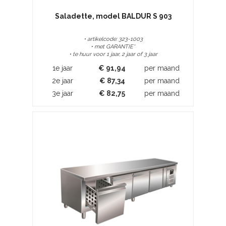
Saladette, model BALDUR S 903
• artikelcode: 323-1003
• met GARANTIE*
• te huur voor 1 jaar, 2 jaar of 3 jaar
1e jaar
€
91,94
per maand
2e jaar
€
87,34
per maand
3e jaar
€
82,75
per maand