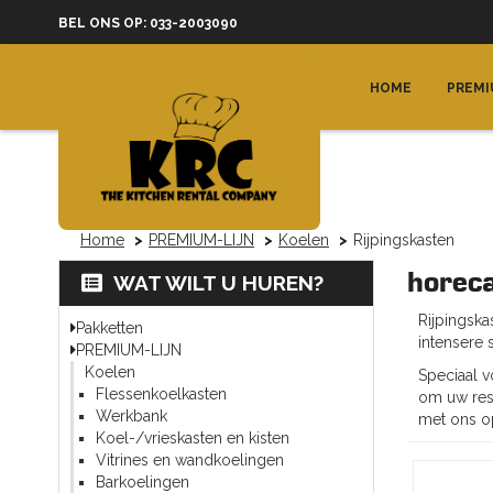
BEL ONS OP: 033-2003090
HOME
PREMI
Home
PREMIUM-LIJN
Koelen
Rijpingskasten
horeca
WAT WILT U HUREN?
Rijpingska
Pakketten
intensere 
PREMIUM-LIJN
Koelen
Speciaal v
Flessenkoelkasten
om uw rest
Werkbank
met ons o
Koel-/vrieskasten en kisten
Vitrines en wandkoelingen
Barkoelingen