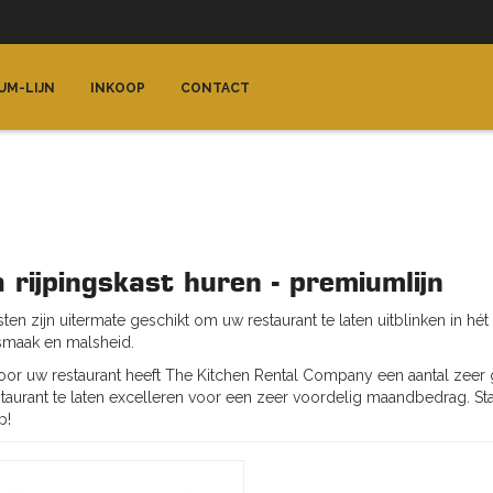
UM-LIJN
INKOOP
CONTACT
 rijpingskast huren - premiumlijn
sten zijn uitermate geschikt om uw restaurant te laten uitblinken in hét
smaak en malsheid.
oor uw restaurant heeft The Kitchen Rental Company een aantal zeer 
aurant te laten excelleren voor een zeer voordelig maandbedrag. Staa
p!