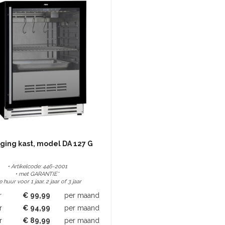
aging kast, model DA 127 G
• Artikelcode: 446-2001
• met GARANTIE*
te huur voor 1 jaar, 2 jaar of 3 jaar
r
€
99,99
per maand
r
€
94,99
per maand
r
€
89,99
per maand