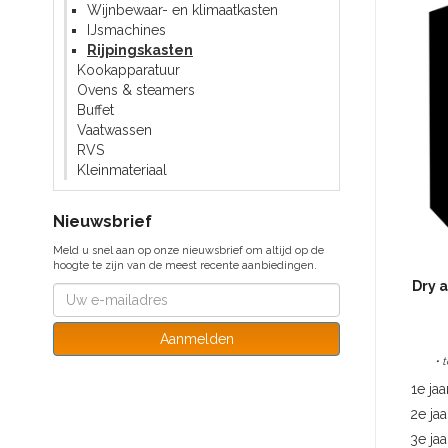
Wijnbewaar- en klimaatkasten
IJsmachines
Rijpingskasten
Kookapparatuur
Ovens & steamers
Buffet
Vaatwassen
RVS
Kleinmateriaal
Nieuwsbrief
Meld u snel aan op onze nieuwsbrief om altijd op de
hoogte te zijn van de meest recente aanbiedingen.
Dry 
Aanmelden
• 
1e jaa
2e jaa
3e jaa