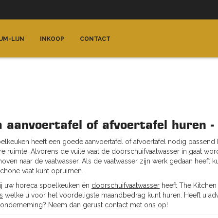
UM-LIJN
INKOOP
CONTACT
 aanvoertafel of afvoertafel huren -
elkeuken heeft een goede aanvoertafel of afvoertafel nodig passend b
e ruimte. Alvorens de vuile vaat de doorschuifvaatwasser in gaat word
ven naar de vaatwasser. Als de vaatwasser zijn werk gedaan heeft k
schone vaat kunt opruimen.
ij uw horeca spoelkeuken én
doorschuifvaatwasser
heeft The Kitche
s
welke u voor het voordeligste maandbedrag kunt huren. Heeft u advie
aonderneming? Neem dan gerust
contact
met ons op!