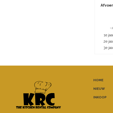
Afvoer
• 
1e jaa
2e jaa
3e jaa
HOME
NIEUW
INKOOP