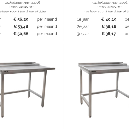
• artikelcode: 700-3005R
• artikelcode: 700-3100L
• met GARANTIE*
• met GARANTIE*
te huur voor 1 jaar, 2 jaar of 3 jaar
• te huur voor 1 jaar, 2 jaar of 3
r
€
56,29
per maand
1e jaar
€
40,19
p
r
€
53,48
per maand
2e jaar
€
38,18
p
r
€
50,66
per maand
3e jaar
€
36,17
p