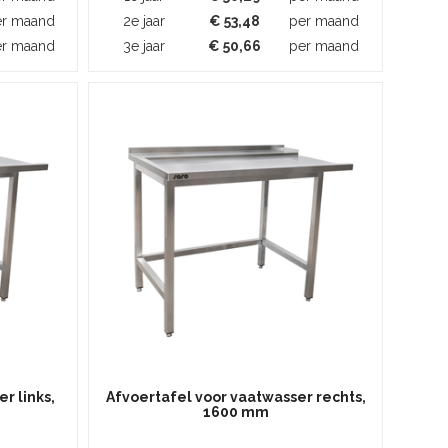
er maand
2e jaar
€
53,48
per maand
er maand
3e jaar
€
50,66
per maand
r links,
Afvoertafel voor vaatwasser rechts,
1600 mm