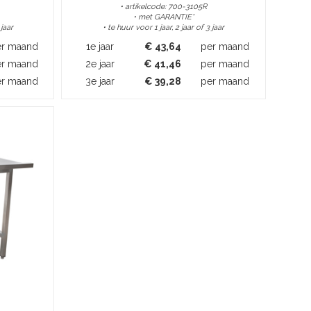
• artikelcode: 700-3105R
• met GARANTIE*
 jaar
• te huur voor 1 jaar, 2 jaar of 3 jaar
er maand
1e jaar
€
43,64
per maand
er maand
2e jaar
€
41,46
per maand
er maand
3e jaar
€
39,28
per maand