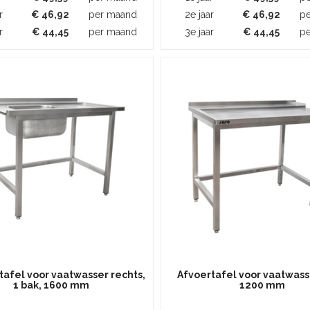
r
€
46,92
per maand
2e jaar
€
46,92
p
r
€
44,45
per maand
3e jaar
€
44,45
p
afel voor vaatwasser rechts,
Afvoertafel voor vaatwasse
1 bak, 1600 mm
1200 mm