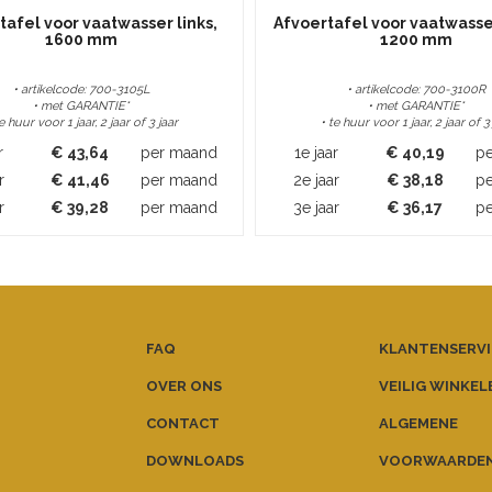
tafel voor vaatwasser links,
Afvoertafel voor vaatwasse
1600 mm
1200 mm
• artikelcode: 700-3105L
• artikelcode: 700-3100R
• met GARANTIE*
• met GARANTIE*
te huur voor 1 jaar, 2 jaar of 3 jaar
• te huur voor 1 jaar, 2 jaar of 3
r
€
43,64
per maand
1e jaar
€
40,19
p
r
€
41,46
per maand
2e jaar
€
38,18
p
r
€
39,28
per maand
3e jaar
€
36,17
p
FAQ
KLANTENSERVI
OVER ONS
VEILIG WINKEL
CONTACT
ALGEMENE
DOWNLOADS
VOORWAARDE