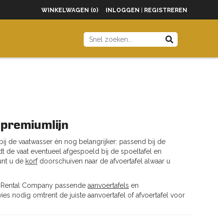
WINKELWAGEN (0)
INLOGGEN
|
REGISTREREN
 premiumlijn
ij de vaatwasser én nog belangrijker: passend bij de
t de vaat eventueel afgespoeld bij de spoeltafel en
unt u de
korf
doorschuiven naar de afvoertafel alwaar u
n Rental Company passende
aanvoertafels
en
s nodig omtrent de juiste aanvoertafel of afvoertafel voor