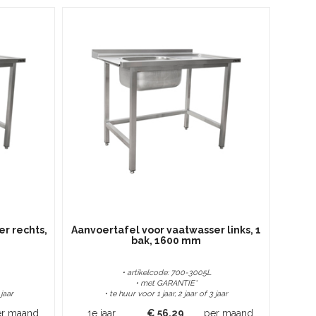
r rechts,
Aanvoertafel voor vaatwasser links, 1
bak, 1600 mm
• artikelcode: 700-3005L
• met GARANTIE*
 jaar
• te huur voor 1 jaar, 2 jaar of 3 jaar
er maand
1e jaar
€
56,29
per maand