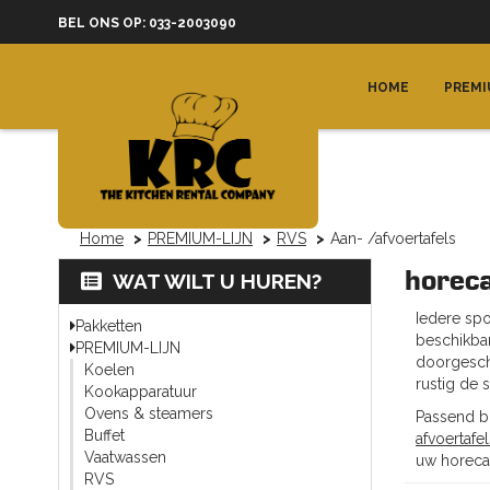
BEL ONS OP: 033-2003090
HOME
PREMI
Home
PREMIUM-LIJN
RVS
Aan- /afvoertafels
horeca
WAT WILT U HUREN?
Iedere spo
Pakketten
beschikbar
PREMIUM-LIJN
doorgescho
Koelen
rustig de 
Kookapparatuur
Ovens & steamers
Passend b
Buffet
afvoertafel
Vaatwassen
uw horec
RVS