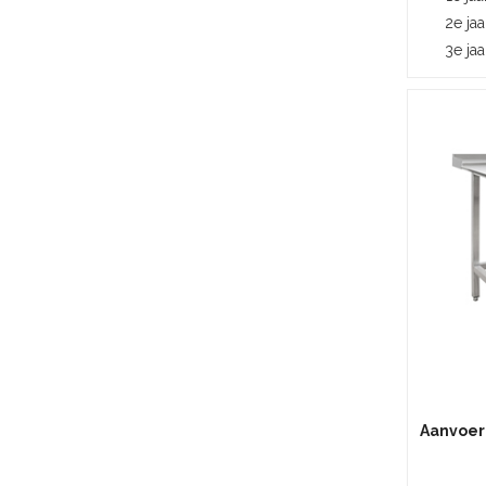
2e jaa
3e jaa
Aanvoert