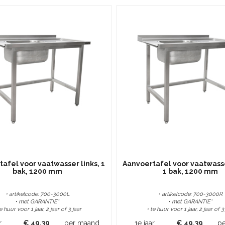
afel voor vaatwasser links, 1
Aanvoertafel voor vaatwasse
bak, 1200 mm
1 bak, 1200 mm
• artikelcode: 700-3000L
• artikelcode: 700-3000R
• met GARANTIE*
• met GARANTIE*
te huur voor 1 jaar, 2 jaar of 3 jaar
• te huur voor 1 jaar, 2 jaar of 3
r
€
49,39
per maand
1e jaar
€
49,39
p