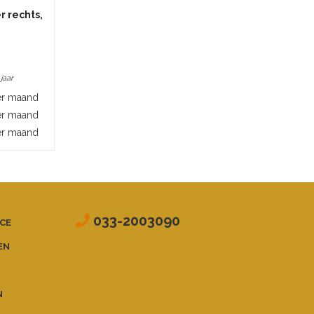
r rechts,
 jaar
er maand
er maand
er maand
033-2003090
CE
EN
N