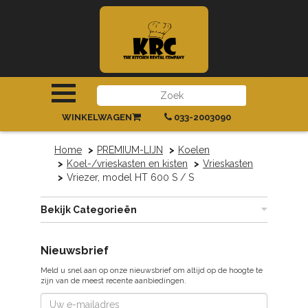
INLOGGEN
|
REGISTREREN
WINKELWAGEN
033-2003090
Home
PREMIUM-LIJN
Koelen
Koel-/vrieskasten en kisten
Vrieskasten
Vriezer, model HT 600 S / S
Bekijk Categorieën
Nieuwsbrief
Meld u snel aan op onze nieuwsbrief om altijd op de hoogte te
zijn van de meest recente aanbiedingen.