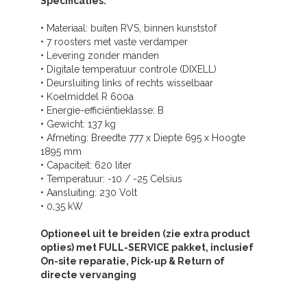
Specificaties:
• Materiaal: buiten RVS, binnen kunststof
• 7 roosters met vaste verdamper
• Levering zonder manden
• Digitale temperatuur controle (DIXELL)
• Deursluiting links of rechts wisselbaar
• Koelmiddel R 600a
• Energie-efficiëntieklasse: B
• Gewicht: 137 kg
• Afmeting: Breedte 777 x Diepte 695 x Hoogte
1895 mm
• Capaciteit: 620 liter
• Temperatuur: -10 / -25 Celsius
• Aansluiting: 230 Volt
• 0,35 kW
Optioneel uit te breiden (zie extra product
opties) met FULL-SERVICE pakket, inclusief
On-site reparatie, Pick-up & Return of
directe vervanging