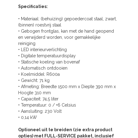
Specificaties:
• Materiaal: (behuizing) gepoedercoat staal, zwart,
(binnen) roestvrij staal
• Gebogen frontglas, kan met de hand geopend
en verwijderd worden, voor gemakkelijke
reiniging
• LED interieurverlichting
• Digitale temperatuurdisplay
• Statische koeling van bovenaf
• Automatisch ontdooien
• Koelmiddel: R600a
• Gewicht: 71 kg
• Afmeting: Breedte 1500 mm x Diepte 390 mm x
Hoogte 310 mm
• Capaciteit: 74,5 liter
• Temperatuur: 0 / +6 Celsius
• Aansluiting: 230 Volt
• 0,14 kW
Optioneel uit te breiden (zie extra product
opties) met FULL-SERVICE pakket, inclusief