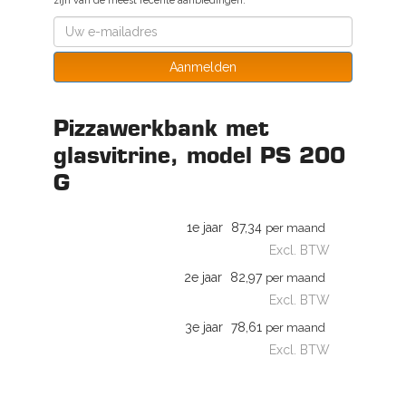
zijn van de meest recente aanbiedingen.
Aanmelden
Pizzawerkbank met
glasvitrine, model PS 200
G
1e jaar
87,34
per maand
Excl. BTW
2e jaar
82,97
per maand
Excl. BTW
3e jaar
78,61
per maand
Excl. BTW