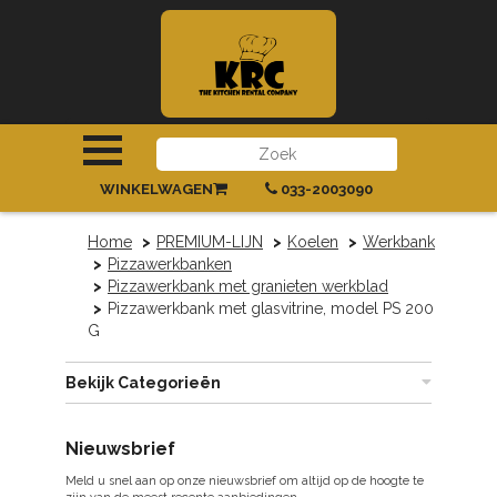
INLOGGEN
|
REGISTREREN
WINKELWAGEN
033-2003090
Home
PREMIUM-LIJN
Koelen
Werkbank
Pizzawerkbanken
Pizzawerkbank met granieten werkblad
Pizzawerkbank met glasvitrine, model PS 200
G
Bekijk Categorieën
Nieuwsbrief
Meld u snel aan op onze nieuwsbrief om altijd op de hoogte te