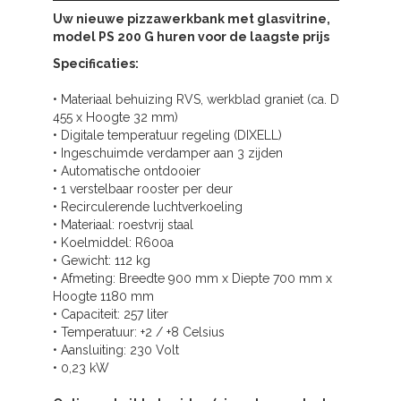
Uw nieuwe pizzawerkbank met glasvitrine,
model PS 200 G huren voor de laagste prijs
Specificaties:
• Materiaal behuizing RVS, werkblad graniet (ca. D
455 x Hoogte 32 mm)
• Digitale temperatuur regeling (DIXELL)
• Ingeschuimde verdamper aan 3 zijden
• Automatische ontdooier
• 1 verstelbaar rooster per deur
• Recirculerende luchtverkoeling
• Materiaal: roestvrij staal
• Koelmiddel: R600a
• Gewicht: 112 kg
• Afmeting: Breedte 900 mm x Diepte 700 mm x
Hoogte 1180 mm
• Capaciteit: 257 liter
• Temperatuur: +2 / +8 Celsius
• Aansluiting: 230 Volt
• 0,23 kW