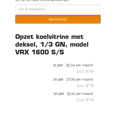
zijn van de meest recente aanbiedingen.
Aanmelden
Opzet koelvitrine met
deksel, 1/3 GN, model
VRX 1600 S/S
1e jaar
39,04
per maand
Excl. BTW
2e jaar
37,09
per maand
Excl. BTW
3e jaar
35,14
per maand
Excl. BTW