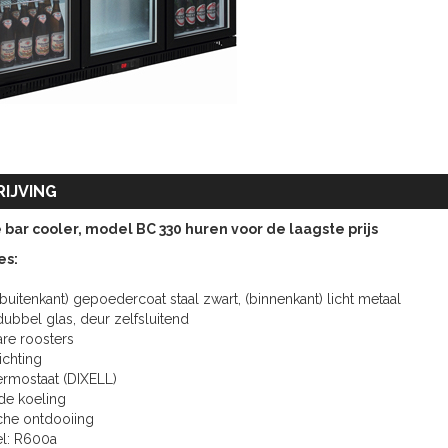
IJVING
bar cooler, model BC 330 huren voor de laagste prijs
es:
 (buitenkant) gepoedercoat staal zwart, (binnenkant) licht metaal
dubbel glas, deur zelfsluitend
are roosters
ichting
hermostaat (DIXELL)
de koeling
che ontdooiing
el: R600a