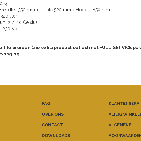
90 kg
: Breedte 1350 mm x Diepte 520 mm x Hoogte 850 mm
 320 liter
r: +2 / +10 Celsius
g: 230 Volt
uit te breiden (zie extra product opties) met FULL-SERVICE pakk
rvanging
FAQ
KLANTENSERVI
OVER ONS
VEILIG WINKEL
CONTACT
ALGEMENE
DOWNLOADS
VOORWAARDE