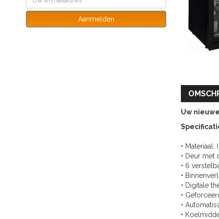
Aanmelden
OMSCHR
Uw nieuwe 
Specificati
• Materiaal:
• Deur met 
• 6 verstelb
• Binnenverl
• Digitale t
• Geforceer
• Automatis
• Koelmidd