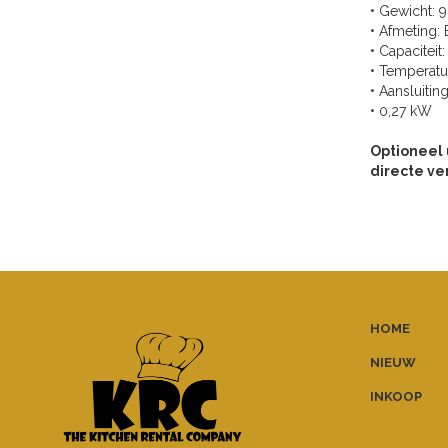
• Gewicht: 
• Afmeting
• Capaciteit:
• Temperatuu
• Aansluitin
• 0,27 kW
Optioneel 
directe ve
HOME
NIEUW
INKOOP