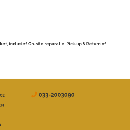
et, inclusief On-site reparatie, Pick-up & Return of
033-2003090
CE
EN
N