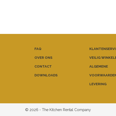
FAQ
KLANTENSERVI
OVER ONS
VEILIG WINKEL
CONTACT
ALGEMENE
DOWNLOADS
VOORWAARDE
LEVERING
© 2026 - The Kitchen Rental Company