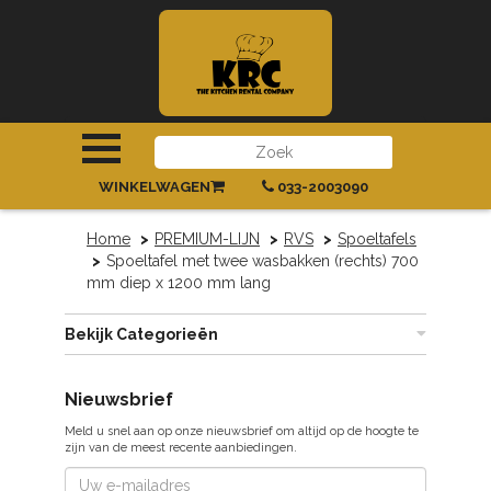
INLOGGEN
|
REGISTREREN
WINKELWAGEN
033-2003090
Home
PREMIUM-LIJN
RVS
Spoeltafels
Spoeltafel met twee wasbakken (rechts) 700
mm diep x 1200 mm lang
Bekijk Categorieën
Nieuwsbrief
Meld u snel aan op onze nieuwsbrief om altijd op de hoogte te
zijn van de meest recente aanbiedingen.