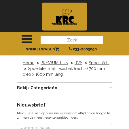
INLOGGEN
|
REGISTREREN
WINKELWAGEN
033-2003090
Home
PREMIUM-LIJN
RVS
Spoeltafels
Spoeltafel met 1 wasbak (rechts) 700 mm
diep x 1600 mm lang
Bekijk Categorieën
Nieuwsbrief
Meld u snel aan op onze nieuwsbrief om altijd op de hoogte te
zijn van de meest recente aanbiedingen.