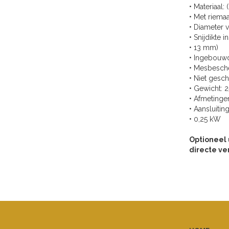
• Materiaal:
• Met riemaa
• Diameter 
• Snijdikte i
• 13 mm)
• Ingebouw
• Mesbesch
• Niet gesch
• Gewicht: 2
• Afmetinge
• Aansluitin
• 0,25 kW
Optioneel 
directe ve