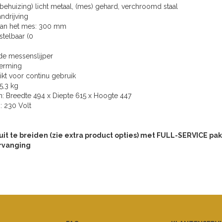
 (behuizing) licht metaal, (mes) gehard, verchroomd staal
ndrijving
van het mes: 300 mm
nstelbaar (0
de messenslijper
erming
ikt voor continu gebruik
5,3 kg
n: Breedte 494 x Diepte 615 x Hoogte 447
g: 230 Volt
uit te breiden (zie extra product opties) met FULL-SERVICE pakk
rvanging