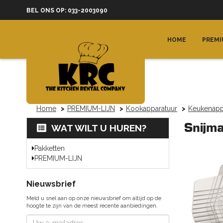
BEL ONS OP: 033-2003090
HOME
PREMI
Home
PREMIUM-LIJN
Kookapparatuur
Keukenapp
Snijm
WAT WILT U HUREN?
Pakketten
PREMIUM-LIJN
Nieuwsbrief
Meld u snel aan op onze nieuwsbrief om altijd op de
hoogte te zijn van de meest recente aanbiedingen.