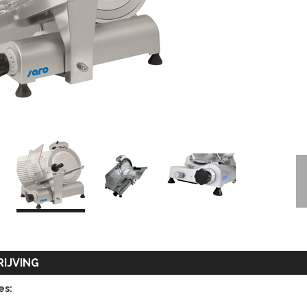
IJVING
es: