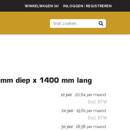
WINKELWAGEN (0)
INLOGGEN
|
REGISTREREN
00 mm diep x 1400 mm lang
1e jaar
20,64
per maand
Excl. BTW
2e jaar
19,61
per maand
Excl. BTW
3e jaar
18,58
per maand