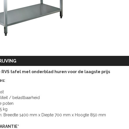
IJVING
e
RVS tafel met onderblad huren
voor de laagste prijs
es:
ast
liteit / belastbaarheid
re poten
5 kg
en: Breedte 1400 mm x Diepte 700 mm x Hoogte 850 mm
GARANTIE*