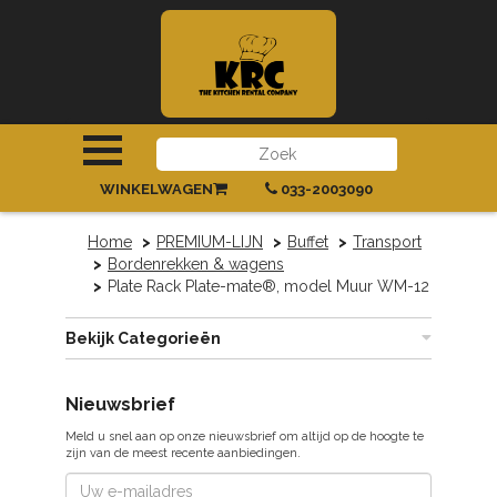
INLOGGEN
|
REGISTREREN
WINKELWAGEN
033-2003090
Home
PREMIUM-LIJN
Buffet
Transport
Bordenrekken & wagens
Plate Rack Plate-mate®, model Muur WM-12
Bekijk Categorieën
Nieuwsbrief
Meld u snel aan op onze nieuwsbrief om altijd op de hoogte te
zijn van de meest recente aanbiedingen.