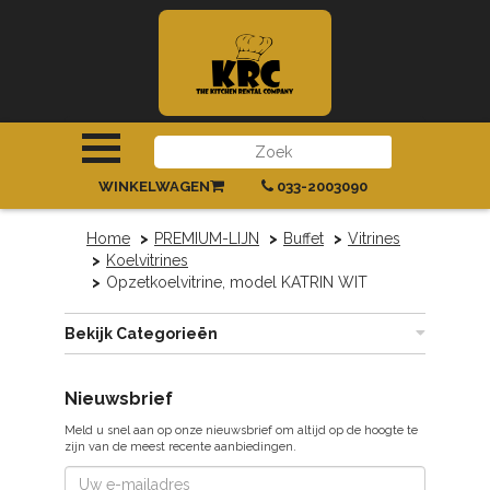
INLOGGEN
|
REGISTREREN
WINKELWAGEN
033-2003090
Home
PREMIUM-LIJN
Buffet
Vitrines
Koelvitrines
Opzetkoelvitrine, model KATRIN WIT
Bekijk Categorieën
Nieuwsbrief
Meld u snel aan op onze nieuwsbrief om altijd op de hoogte te
zijn van de meest recente aanbiedingen.