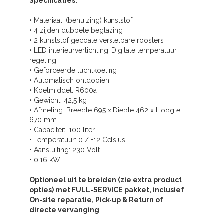
Specificaties:
• Materiaal: (behuizing) kunststof
• 4 zijden dubbele beglazing
• 2 kunststof gecoate verstelbare roosters
• LED interieurverlichting, Digitale temperatuur
regeling
• Geforceerde luchtkoeling
• Automatisch ontdooien
• Koelmiddel: R600a
• Gewicht: 42,5 kg
• Afmeting: Breedte 695 x Diepte 462 x Hoogte
670 mm
• Capaciteit: 100 liter
• Temperatuur: 0 / +12 Celsius
• Aansluiting: 230 Volt
• 0,16 kW
Optioneel uit te breiden (zie extra product
opties) met FULL-SERVICE pakket, inclusief
On-site reparatie, Pick-up & Return of
directe vervanging