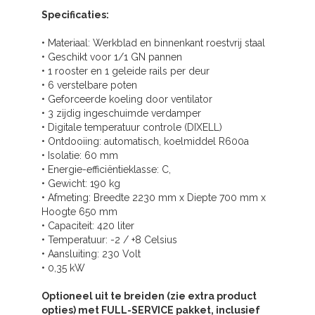
Specificaties:
• Materiaal: Werkblad en binnenkant roestvrij staal
• Geschikt voor 1/1 GN pannen
• 1 rooster en 1 geleide rails per deur
• 6 verstelbare poten
• Geforceerde koeling door ventilator
• 3 zijdig ingeschuimde verdamper
• Digitale temperatuur controle (DIXELL)
• Ontdooiing: automatisch, koelmiddel R600a
• Isolatie: 60 mm
• Energie-efficiëntieklasse: C,
• Gewicht: 190 kg
• Afmeting: Breedte 2230 mm x Diepte 700 mm x
Hoogte 650 mm
• Capaciteit: 420 liter
• Temperatuur: -2 / +8 Celsius
• Aansluiting: 230 Volt
• 0,35 kW
Optioneel uit te breiden (zie extra product
opties) met FULL-SERVICE pakket, inclusief