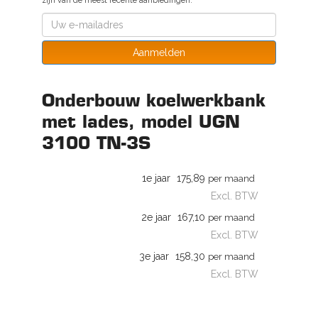
zijn van de meest recente aanbiedingen.
Aanmelden
Onderbouw koelwerkbank
met lades, model UGN
3100 TN-3S
1e jaar
175,89
per maand
Excl. BTW
2e jaar
167,10
per maand
Excl. BTW
3e jaar
158,30
per maand
Excl. BTW