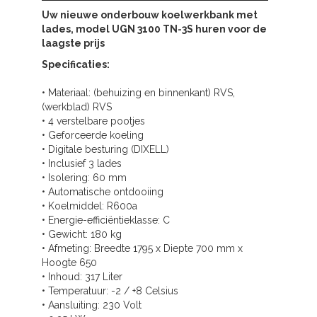
Uw nieuwe onderbouw koelwerkbank met
lades, model UGN 3100 TN-3S huren voor de
laagste prijs
Specificaties:
• Materiaal: (behuizing en binnenkant) RVS,
(werkblad) RVS
• 4 verstelbare pootjes
• Geforceerde koeling
• Digitale besturing (DIXELL)
• Inclusief 3 lades
• Isolering: 60 mm
• Automatische ontdooiing
• Koelmiddel: R600a
• Energie-efficiëntieklasse: C
• Gewicht: 180 kg
• Afmeting: Breedte 1795 x Diepte 700 mm x
Hoogte 650
• Inhoud: 317 Liter
• Temperatuur: -2 / +8 Celsius
• Aansluiting: 230 Volt