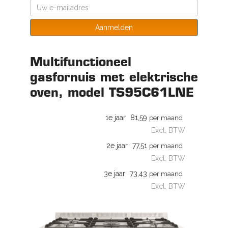
Aanmelden
Multifunctioneel
gasfornuis met elektrische
oven, model TS95C61LNE
1e jaar
81,59
per maand
Excl. BTW
2e jaar
77,51
per maand
Excl. BTW
3e jaar
73,43
per maand
Excl. BTW