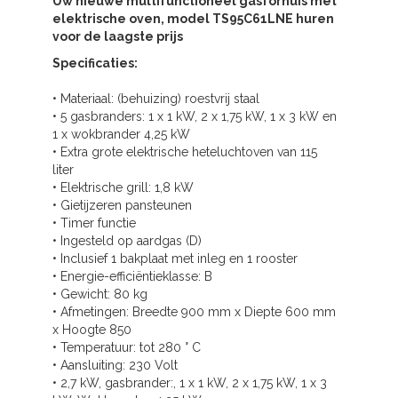
Uw nieuwe multifunctioneel gasfornuis met
elektrische oven, model TS95C61LNE huren
voor de laagste prijs
Specificaties:
• Materiaal: (behuizing) roestvrij staal
• 5 gasbranders: 1 x 1 kW, 2 x 1,75 kW, 1 x 3 kW en
1 x wokbrander 4,25 kW
• Extra grote elektrische heteluchtoven van 115
liter
• Elektrische grill: 1,8 kW
• Gietijzeren pansteunen
• Timer functie
• Ingesteld op aardgas (D)
• Inclusief 1 bakplaat met inleg en 1 rooster
• Energie-efficiëntieklasse: B
• Gewicht: 80 kg
• Afmetingen: Breedte 900 mm x Diepte 600 mm
x Hoogte 850
• Temperatuur: tot 280 ° C
• Aansluiting: 230 Volt
• 2,7 kW, gasbrander:, 1 x 1 kW, 2 x 1,75 kW, 1 x 3