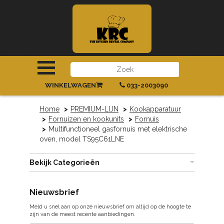
INLOGGEN
|
REGISTREREN
WINKELWAGEN
033-2003090
Home
PREMIUM-LIJN
Kookapparatuur
Fornuizen en kookunits
Fornuis
Multifunctioneel gasfornuis met elektrische
oven, model TS95C61LNE
Bekijk Categorieën
Nieuwsbrief
Meld u snel aan op onze nieuwsbrief om altijd op de hoogte te
zijn van de meest recente aanbiedingen.