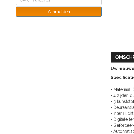
Aanmelden
OMSCHR
Uw nieuwe 
Specificati
• Materiaal:
• 4 zijden 
• 3 kunststo
• Deuraansla
• Intern lich
• Digitale t
• Geforceer
• Automatis