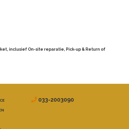
et, inclusief On-site reparatie, Pick-up & Return of
033-2003090
CE
EN