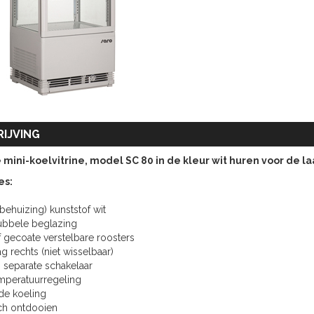
IJVING
mini-koelvitrine, model SC 80 in de kleur wit huren voor de laa
es:
 (behuizing) kunststof wit
dubbele beglazing
f gecoate verstelbare roosters
g rechts (niet wisselbaar)
t, separate schakelaar
emperatuurregeling
de koeling
ch ontdooien