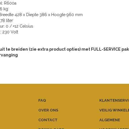
el: R600a
36 kg
 Breedte 428 x Diepte 386 x Hoogte 960 mm
 78 liter
r: 0 / +12 Celsius
g: 230 Volt
uit te breiden (zie extra product opties) met FULL-SERVICE pakk
rvanging
FAQ
KLANTENSERVI
OVER ONS
VEILIG WINKEL
CONTACT
ALGEMENE