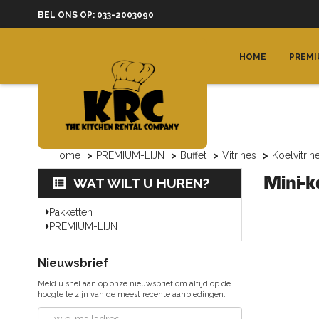
BEL ONS OP: 033-2003090
HOME
PREMI
Home
PREMIUM-LIJN
Buffet
Vitrines
Koelvitrin
Mini-k
WAT WILT U HUREN?
Pakketten
PREMIUM-LIJN
Nieuwsbrief
Meld u snel aan op onze nieuwsbrief om altijd op de
hoogte te zijn van de meest recente aanbiedingen.