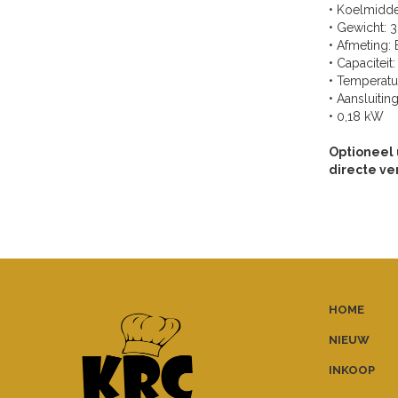
• Koelmidd
• Gewicht: 
• Afmeting:
• Capaciteit:
• Temperatuu
• Aansluitin
• 0,18 kW
Optioneel 
directe ve
HOME
NIEUW
INKOOP