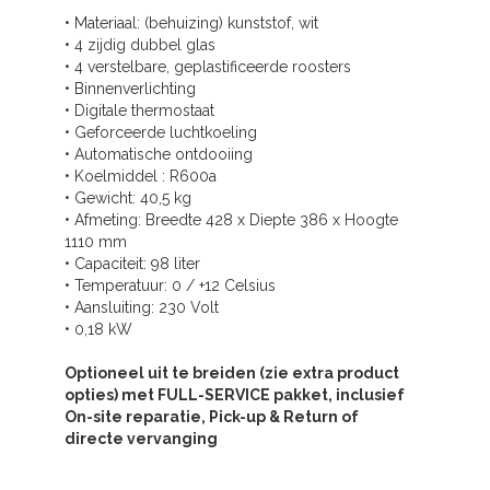
• Materiaal: (behuizing) kunststof, wit
• 4 zijdig dubbel glas
• 4 verstelbare, geplastificeerde roosters
• Binnenverlichting
• Digitale thermostaat
• Geforceerde luchtkoeling
• Automatische ontdooiing
• Koelmiddel : R600a
• Gewicht: 40,5 kg
• Afmeting: Breedte 428 x Diepte 386 x Hoogte
1110 mm
• Capaciteit: 98 liter
• Temperatuur: 0 / +12 Celsius
• Aansluiting: 230 Volt
• 0,18 kW
Optioneel uit te breiden (zie extra product
opties) met FULL-SERVICE pakket, inclusief
On-site reparatie, Pick-up & Return of
directe vervanging