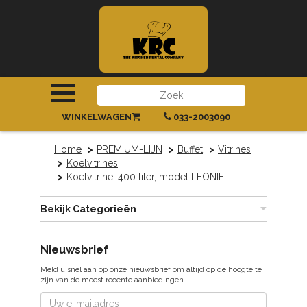
INLOGGEN
|
REGISTREREN
WINKELWAGEN
033-2003090
Home
PREMIUM-LIJN
Buffet
Vitrines
Koelvitrines
Koelvitrine, 400 liter, model LEONIE
Bekijk Categorieën
Nieuwsbrief
Meld u snel aan op onze nieuwsbrief om altijd op de hoogte te
zijn van de meest recente aanbiedingen.