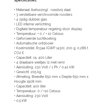
Specificaties:
• Materiaal (behuizing) : roestvrij staal
• 3 verstelbare verchroomde roosters
• 4 zijdig dubbel glas
• LED interne verlichting
• Digitale temperatuur regeling door display
• Temperatuur: + 0 / + 10 Celsius
• Geforceerde luchtkoeling
• Automatische ontdooier
• Koelmiddel: R134a (GWP 1430), 200 g, 0,286 t
CO2 E
• Capaciteit: ca. 400 Liter
• 4 draaibare wieltjes (2 met rem)
• Aansluiting: 230 Volt / 1 Ph / 0,42 kW
• Gewicht: 205 kg
• Afmeting: Breedte 650 mm x Diepte 650 mm x
Hoogte 1908 mm
• Capaciteit: 400 liter
• Temperatuur: 0 / +10 Celsius
• Aansluiting: 230 Volt
• 0,5 kW