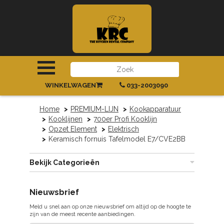
INLOGGEN
|
REGISTREREN
WINKELWAGEN
033-2003090
Home
PREMIUM-LIJN
Kookapparatuur
Kooklijnen
700er Profi Kooklijn
Opzet Element
Elektrisch
Keramisch fornuis Tafelmodel E7/CVE2BB
Bekijk Categorieën
Nieuwsbrief
Meld u snel aan op onze nieuwsbrief om altijd op de hoogte te
zijn van de meest recente aanbiedingen.