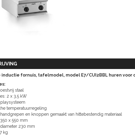
IJVING
inductie fornuis, tafelmodel, model E7/CUI2BBL huren voor d
es:
roestvrij staal
es: 2 x 3,5 kW
isplaysysteem
sche temperatuurregeling
 handgrepen en knoppen gemaakt van hittebestendig materiaal
 350 x 550 mm
t diameter 230 mm
7 kg