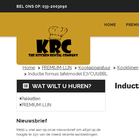
BEL ONS OP: 033-2003090
HOME
PREMI
Home
PREMIUM-LIJN
Kookapparatuur
Kooklijnen
Inductie fornuis tafelmodel E7/CUI2BBL
Induc
WAT WILT U HUREN?
Pakketten
PREMIUM-LIJN
Nieuwsbrief
Meld u snel aan op onze nieuwsbrief om altijd op de
hoogte te zijn van de meest recente aanbiedingen.