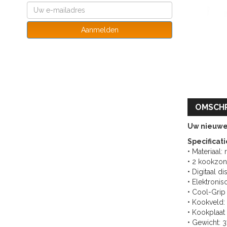
Aanmelden
OMSCHR
Uw nieuwe 
Specificati
• Materiaal: 
• 2 kookzon
• Digitaal d
• Elektroni
• Cool-Grip
• Kookveld:
• Kookplaa
• Gewicht: 3