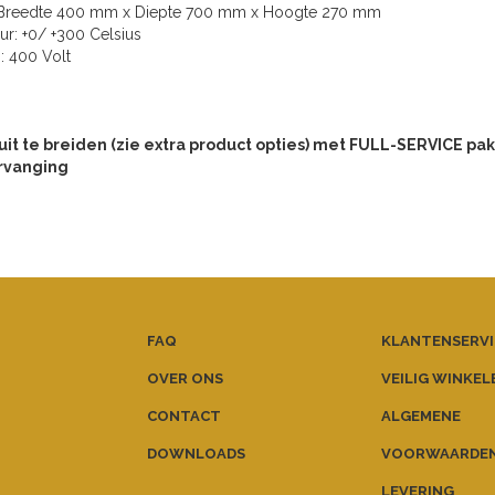
: Breedte 400 mm x Diepte 700 mm x Hoogte 270 mm
ur: +0/ +300 Celsius
g: 400 Volt
uit te breiden (zie extra product opties) met FULL-SERVICE pakk
rvanging
FAQ
KLANTENSERVI
OVER ONS
VEILIG WINKEL
CONTACT
ALGEMENE
DOWNLOADS
VOORWAARDE
LEVERING