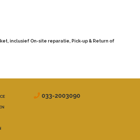
et, inclusief On-site reparatie, Pick-up & Return of
033-2003090
CE
EN
N