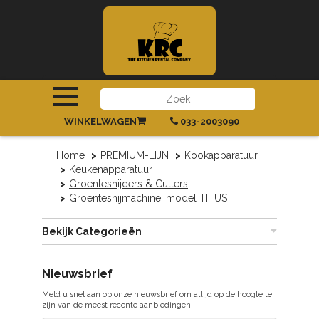
INLOGGEN
|
REGISTREREN
WINKELWAGEN
033-2003090
Home
PREMIUM-LIJN
Kookapparatuur
Keukenapparatuur
Groentesnijders & Cutters
Groentesnijmachine, model TITUS
Bekijk Categorieën
Nieuwsbrief
Meld u snel aan op onze nieuwsbrief om altijd op de hoogte te
zijn van de meest recente aanbiedingen.