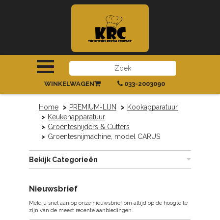
INLOGGEN
|
REGISTREREN
WINKELWAGEN
033-2003090
Home
PREMIUM-LIJN
Kookapparatuur
Keukenapparatuur
Groentesnijders & Cutters
Groentesnijmachine, model CARUS
Bekijk Categorieën
Nieuwsbrief
Meld u snel aan op onze nieuwsbrief om altijd op de hoogte te
zijn van de meest recente aanbiedingen.