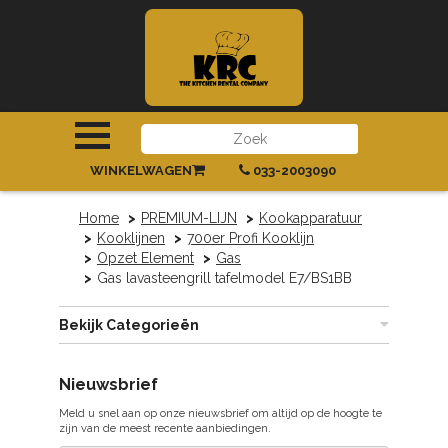
INLOGGEN
|
REGISTREREN
WINKELWAGEN
033-2003090
Home
PREMIUM-LIJN
Kookapparatuur
Kooklijnen
700er Profi Kooklijn
Opzet Element
Gas
Gas lavasteengrill tafelmodel E7/BS1BB
Bekijk Categorieën
Nieuwsbrief
Meld u snel aan op onze nieuwsbrief om altijd op de hoogte te
zijn van de meest recente aanbiedingen.