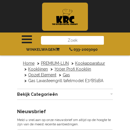
INLOGGEN
|
REGISTREREN
WINKELWAGEN
033-2003090
Home
PREMIUM-LIJN
Kookapparatuur
Kooklijnen
700er Profi Kooklijn
Opzet Element
Gas
Gas Lavasteengrill tafelmodel E7/BS1BA
Bekijk Categorieën
Nieuwsbrief
Meld u snel aan op onze nieuwsbrief om altijd op de hoogte te
zijn van de meest recente aanbiedingen.