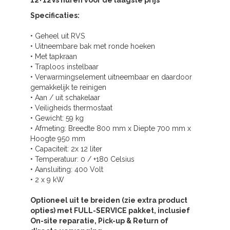
12+12Vs huren voor de laagste prijs
Specificaties:
• Geheel uit RVS
• Uitneembare bak met ronde hoeken
• Met tapkraan
• Traploos instelbaar
• Verwarmingselement uitneembaar en daardoor
gemakkelijk te reinigen
• Aan / uit schakelaar
• Veiligheids thermostaat
• Gewicht: 59 kg
• Afmeting: Breedte 800 mm x Diepte 700 mm x
Hoogte 950 mm
• Capaciteit: 2x 12 liter
• Temperatuur: 0 / +180 Celsius
• Aansluiting: 400 Volt
• 2 x 9 kW
Optioneel uit te breiden (zie extra product
opties) met FULL-SERVICE pakket, inclusief
On-site reparatie, Pick-up & Return of