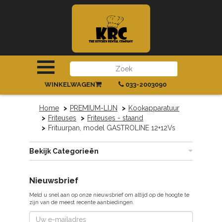
INLOGGEN
|
REGISTREREN
WINKELWAGEN
033-2003090
Home
PREMIUM-LIJN
Kookapparatuur
Friteuses
Friteuses - staand
Frituurpan, model GASTROLINE 12+12Vs
Bekijk Categorieën
Nieuwsbrief
Meld u snel aan op onze nieuwsbrief om altijd op de hoogte te
zijn van de meest recente aanbiedingen.