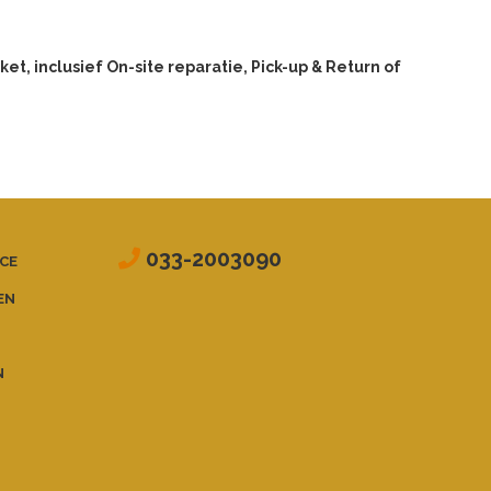
et, inclusief On-site reparatie, Pick-up & Return of
033-2003090
CE
EN
N