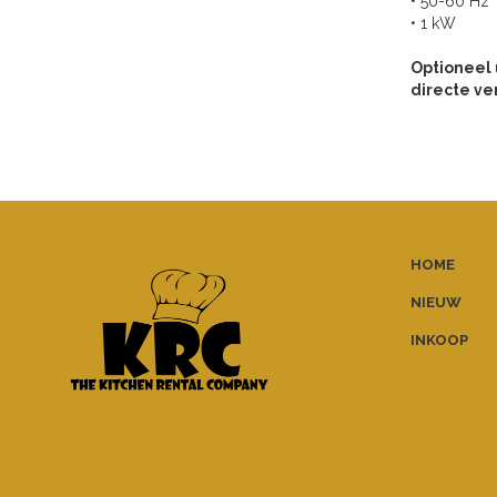
• 50-60 Hz
• 1 kW
Optioneel 
directe ve
HOME
NIEUW
INKOOP