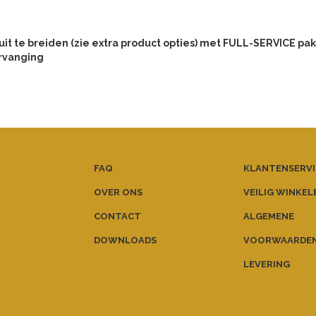
uit te breiden (zie extra product opties) met FULL-SERVICE pakk
rvanging
FAQ
KLANTENSERVI
OVER ONS
VEILIG WINKEL
CONTACT
ALGEMENE
DOWNLOADS
VOORWAARDE
LEVERING