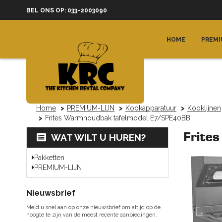
BEL ONS OP: 033-2003090
HOME
PREMI
Home
PREMIUM-LIJN
Kookapparatuur
Kooklijnen
Frites Warmhoudbak tafelmodel E7/SPE40BB
Frite
WAT WILT U HUREN?
Pakketten
PREMIUM-LIJN
Nieuwsbrief
Meld u snel aan op onze nieuwsbrief om altijd op de
hoogte te zijn van de meest recente aanbiedingen.