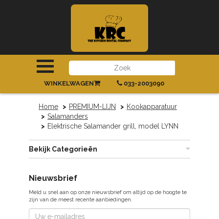
INLOGGEN
|
REGISTREREN
WINKELWAGEN
033-2003090
Home
PREMIUM-LIJN
Kookapparatuur
Salamanders
Elektrische Salamander grill, model LYNN
Bekijk Categorieën
Nieuwsbrief
Meld u snel aan op onze nieuwsbrief om altijd op de hoogte te
zijn van de meest recente aanbiedingen.