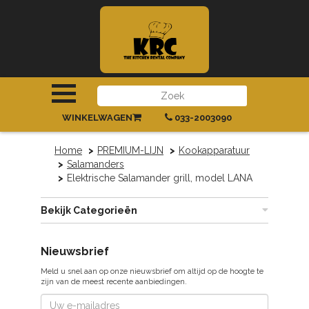
INLOGGEN
|
REGISTREREN
WINKELWAGEN
033-2003090
Home
PREMIUM-LIJN
Kookapparatuur
Salamanders
Elektrische Salamander grill, model LANA
Bekijk Categorieën
Nieuwsbrief
Meld u snel aan op onze nieuwsbrief om altijd op de hoogte te
zijn van de meest recente aanbiedingen.