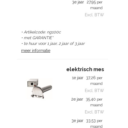
3e jaar
27,95
per
maand
Excl. BTW
• Artikelcode: ng100c
• met GARANTIE*
• te huur voor 1 jaar, 2 jaar of 3 jaar
meer informatie
elektrisch mes
1e jaar
37,26
per
maand
Excl. BTW
2e jaar
35,40
per
maand
Excl. BTW
3e jaar
33,53
per
maand