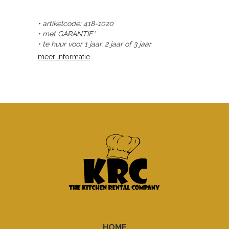
• artikelcode: 418-1020
• met GARANTIE*
• te huur voor 1 jaar, 2 jaar of 3 jaar
meer informatie
HOME