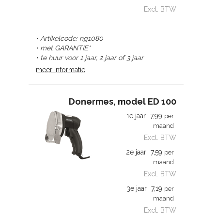
Excl. BTW
• Artikelcode: ng1080
• met GARANTIE*
• te huur voor 1 jaar, 2 jaar of 3 jaar
meer informatie
Donermes, model ED 100
1e jaar
7,99
per
maand
Excl. BTW
2e jaar
7,59
per
maand
Excl. BTW
3e jaar
7,19
per
maand
Excl. BTW