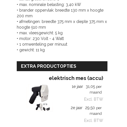
• max. nominale belasting: 3,40 kW
• brander oppervlak: breedte 130 mm x hoogte
200 mm
• afmetingen: breedte 375 mm x diepte 375 mm x
hoogte 510 mm
• max. vleesgewicht: 5 kg
• motor: 230 Volt - 4 Watt
• 1 omwenteling per minuut
• gewicht: 11 kg
EXTRA PRODUCTOPTIES
elektrisch mes (accu)
1e jaar
31,05
per
maand
Excl. BTW
2e jaar
29,50
per
maand
Excl. BTW