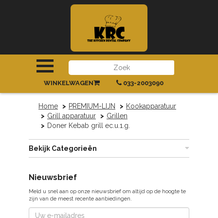
INLOGGEN
|
REGISTREREN
WINKELWAGEN
033-2003090
Home
PREMIUM-LIJN
Kookapparatuur
Grill apparatuur
Grillen
Doner Kebab grill ec.u.1.g.
Bekijk Categorieën
Nieuwsbrief
Meld u snel aan op onze nieuwsbrief om altijd op de hoogte te
zijn van de meest recente aanbiedingen.