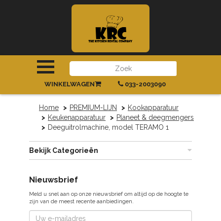
INLOGGEN
|
REGISTREREN
WINKELWAGEN
033-2003090
Home
PREMIUM-LIJN
Kookapparatuur
Keukenapparatuur
Planeet & deegmengers
Deeguitrolmachine, model TERAMO 1
Bekijk Categorieën
Nieuwsbrief
Meld u snel aan op onze nieuwsbrief om altijd op de hoogte te
zijn van de meest recente aanbiedingen.