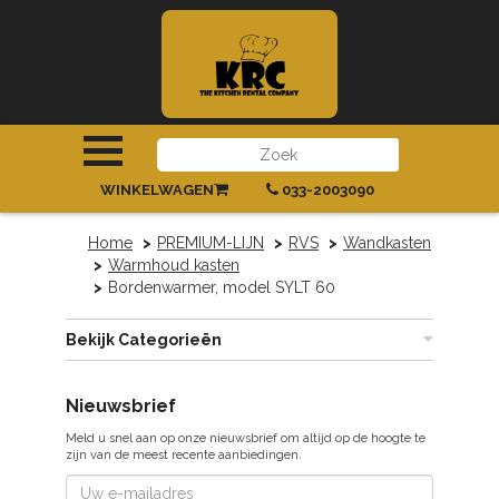
INLOGGEN
|
REGISTREREN
WINKELWAGEN
033-2003090
Home
PREMIUM-LIJN
RVS
Wandkasten
Warmhoud kasten
Bordenwarmer, model SYLT 60
Bekijk Categorieën
Nieuwsbrief
Meld u snel aan op onze nieuwsbrief om altijd op de hoogte te
zijn van de meest recente aanbiedingen.